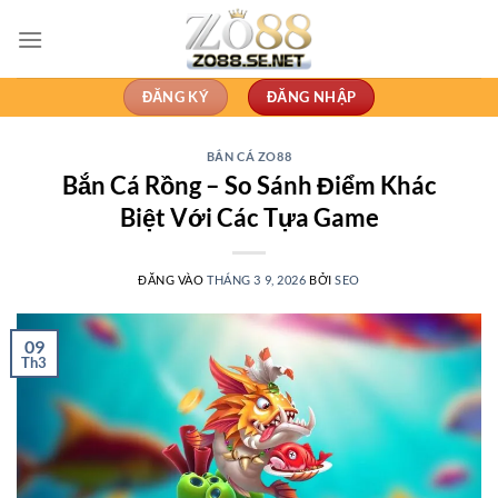
Bỏ
qua
nội
dung
ĐĂNG KÝ
ĐĂNG NHẬP
BẮN CÁ ZO88
Bắn Cá Rồng – So Sánh Điểm Khác
Biệt Với Các Tựa Game
ĐĂNG VÀO
THÁNG 3 9, 2026
BỞI
SEO
09
Th3