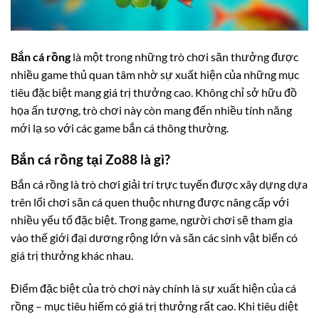
Bắn cá rồng
là một trong những trò chơi săn thưởng được
nhiều game thủ quan tâm nhờ sự xuất hiện của những mục
tiêu đặc biệt mang giá trị thưởng cao. Không chỉ sở hữu đồ
họa ấn tượng, trò chơi này còn mang đến nhiều tính năng
mới lạ so với các game bắn cá thông thường.
Bắn cá rồng tại Zo88 là gì?
Bắn cá rồng là trò chơi giải trí trực tuyến được xây dựng dựa
trên lối chơi săn cá quen thuộc nhưng được nâng cấp với
nhiều yếu tố đặc biệt. Trong game, người chơi sẽ tham gia
vào thế giới đại dương rộng lớn và săn các sinh vật biển có
giá trị thưởng khác nhau.
Điểm đặc biệt của trò chơi này chính là sự xuất hiện của cá
rồng – mục tiêu hiếm có giá trị thưởng rất cao. Khi tiêu diệt