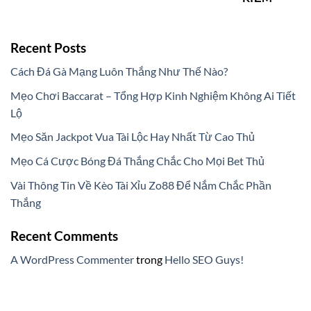
Recent Posts
Cách Đá Gà Mạng Luôn Thắng Như Thế Nào?
Mẹo Chơi Baccarat – Tổng Hợp Kinh Nghiệm Không Ai Tiết
Lộ
Mẹo Săn Jackpot Vua Tài Lộc Hay Nhất Từ Cao Thủ
Mẹo Cá Cược Bóng Đá Thắng Chắc Cho Mọi Bet Thủ
Vài Thông Tin Về Kèo Tài Xỉu Zo88 Để Nắm Chắc Phần
Thắng
Recent Comments
A WordPress Commenter
trong
Hello SEO Guys!