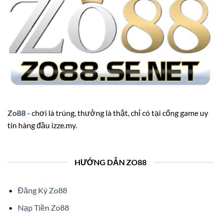
Zo88
- chơi là trúng, thưởng là thật, chỉ có tại cổng game uy
tín hàng đầu izze.my.
HƯỚNG DẪN ZO88
Đăng Ký Zo88
Nạp Tiền Zo88