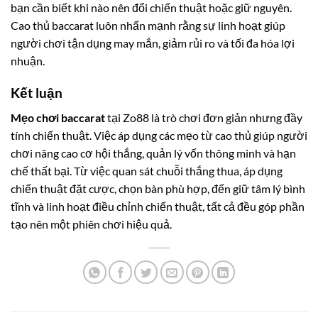
bạn cần biết khi nào nên đổi chiến thuật hoặc giữ nguyên.
Cao thủ baccarat luôn nhấn mạnh rằng sự linh hoạt giúp
người chơi tận dụng may mắn, giảm rủi ro và tối đa hóa lợi
nhuận.
Kết luận
Mẹo chơi baccarat
tại Zo88 là trò chơi đơn giản nhưng đầy
tính chiến thuật. Việc áp dụng các mẹo từ cao thủ giúp người
chơi nâng cao cơ hội thắng, quản lý vốn thông minh và hạn
chế thất bại. Từ việc quan sát chuỗi thắng thua, áp dụng
chiến thuật đặt cược, chọn bàn phù hợp, đến giữ tâm lý bình
tĩnh và linh hoạt điều chỉnh chiến thuật, tất cả đều góp phần
tạo nên một phiên chơi hiệu quả.