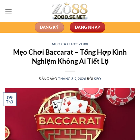
Bỏ
qua
nội
dung
ĐĂNG KÝ
ĐĂNG NHẬP
MẸO CÁ CƯỢC ZO88
Mẹo Chơi Baccarat – Tổng Hợp Kinh
Nghiệm Không Ai Tiết Lộ
ĐĂNG VÀO
THÁNG 3 9, 2026
BỞI
SEO
09
Th3