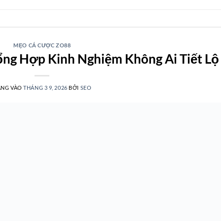
MẸO CÁ CƯỢC ZO88
ổng Hợp Kinh Nghiệm Không Ai Tiết Lộ
ĂNG VÀO
THÁNG 3 9, 2026
BỞI
SEO