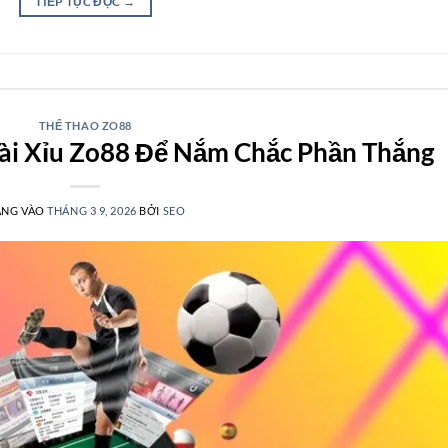
TIẾP TỤC ĐỌC
→
THỂ THAO ZO88
Tài Xỉu Zo88 Để Nắm Chắc Phần Thắng
ĂNG VÀO
THÁNG 3 9, 2026
BỞI
SEO