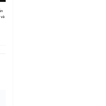
ẫn
 và