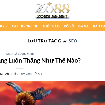
 KÝ
CASINO ONLINE
THỂ THAO
XỔ SỐ
ĐÁ GÀ
BẮN C
LƯU TRỮ TÁC GIẢ:
SEO
MẸO CÁ CƯỢC ZO88
ng Luôn Thắng Như Thế Nào?
ĂNG VÀO
THÁNG 3 9, 2026
BỞI
SEO