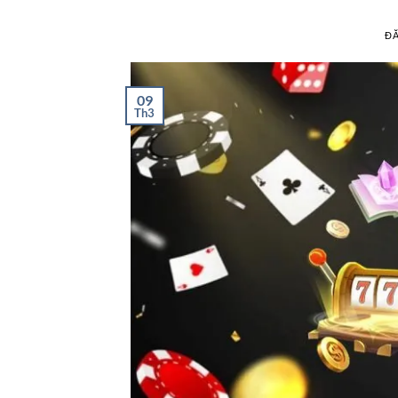
Đ
09
Th3