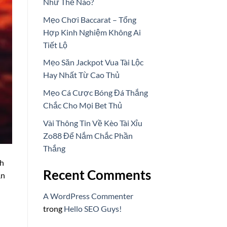
Như Thế Nào?
Mẹo Chơi Baccarat – Tổng
Hợp Kinh Nghiệm Không Ai
Tiết Lộ
Mẹo Săn Jackpot Vua Tài Lộc
Hay Nhất Từ Cao Thủ
Mẹo Cá Cược Bóng Đá Thắng
Chắc Cho Mọi Bet Thủ
Vài Thông Tin Về Kèo Tài Xỉu
Zo88 Để Nắm Chắc Phần
Thắng
ch
Recent Comments
ần
A WordPress Commenter
trong
Hello SEO Guys!