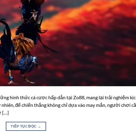
ững hình thức cá cược hấp dẫn tại Zo88, mang lại trải nghiệm kị
uy nhiên, để chiến thắng không chỉ dựa vào may mắn, người chơi c
ừ […]
TIẾP TỤC ĐỌC
→