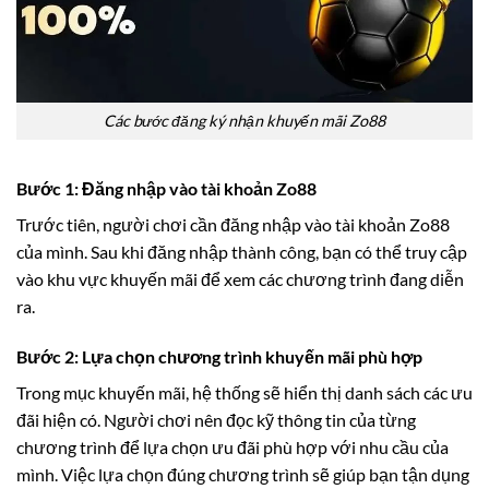
Các bước đăng ký nhận khuyến mãi Zo88
Bước 1: Đăng nhập vào tài khoản Zo88
Trước tiên, người chơi cần đăng nhập vào tài khoản Zo88
của mình. Sau khi đăng nhập thành công, bạn có thể truy cập
vào khu vực khuyến mãi để xem các chương trình đang diễn
ra.
Bước 2: Lựa chọn chương trình khuyến mãi phù hợp
Trong mục khuyến mãi, hệ thống sẽ hiển thị danh sách các ưu
đãi hiện có. Người chơi nên đọc kỹ thông tin của từng
chương trình để lựa chọn ưu đãi phù hợp với nhu cầu của
mình. Việc lựa chọn đúng chương trình sẽ giúp bạn tận dụng