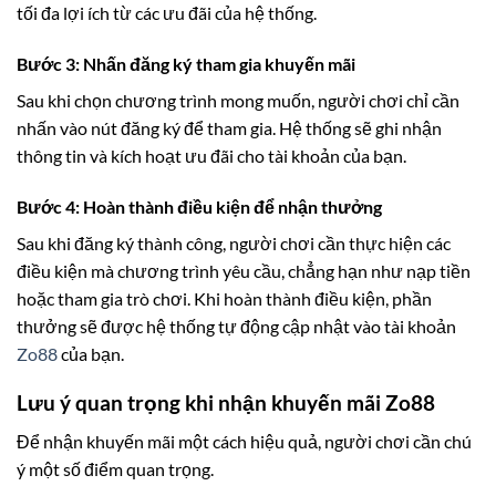
tối đa lợi ích từ các ưu đãi của hệ thống.
Bước 3: Nhấn đăng ký tham gia khuyến mãi
Sau khi chọn chương trình mong muốn, người chơi chỉ cần
nhấn vào nút đăng ký để tham gia. Hệ thống sẽ ghi nhận
thông tin và kích hoạt ưu đãi cho tài khoản của bạn.
Bước 4: Hoàn thành điều kiện để nhận thưởng
Sau khi đăng ký thành công, người chơi cần thực hiện các
điều kiện mà chương trình yêu cầu, chẳng hạn như nạp tiền
hoặc tham gia trò chơi. Khi hoàn thành điều kiện, phần
thưởng sẽ được hệ thống tự động cập nhật vào tài khoản
Zo88
của bạn.
Lưu ý quan trọng khi nhận khuyến mãi Zo88
Để nhận khuyến mãi một cách hiệu quả, người chơi cần chú
ý một số điểm quan trọng.